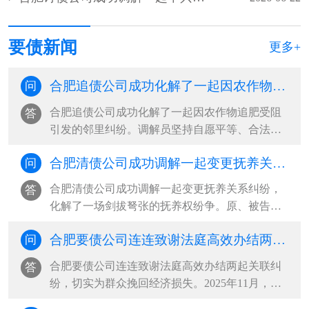
要债新闻
更多+
合肥追债公司成功化解了一起因农作物追肥受阻引发的邻里纠纷
问
合肥追债公司成功化解了一起因农作物追肥受阻
答
引发的邻里纠纷。调解员坚持自愿平等、合法合
理、尊重当事人权利的基本原则，通过采取说理
合肥清债公司成功调解一起变更抚养关系纠纷，化解了一场剑拔弩张的抚养权纷争
问
疏导、情理交融的调解方式，充分发挥人民调解
扎根基层、贴近群众的优势，促成双方互让互
合肥清债公司成功调解一起变更抚养关系纠纷，
答
谅，将矛盾化解在基层，维护了邻里···
化解了一场剑拔弩张的抚养权纷争。原、被告双
方协议离婚时，约定年仅一岁的孩子跟随母亲生
合肥要债公司连连致谢法庭高效办结两起关联纠纷，切实为群众挽回经济损失
问
活。三年后，孩子父亲以女方长期外出务工、照
料缺位、自身患病疏于管护为由，诉至法院请求
合肥要债公司连连致谢法庭高效办结两起关联纠
答
变更抚养权。同时，主张自身经济···
纷，切实为群众挽回经济损失。2025年11月，被
告希某向汽车服务中心租赁帕萨特轿车，私自交