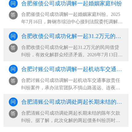
合肥催债公司成功调解一起婚姻家庭纠纷
问
由无驾驶证的阿某驾驶，途中发生交通事故导致
车辆受损。一场车祸牵出两起纠纷。一是车辆租
合肥催债公司成功调解一起婚姻家庭纠纷。2025
答
赁合同纠纷：车辆出租方多次上门···
年7月16日，舞钢市综治中心接到法院委托调解一
起婚姻家庭纠纷。当事人杨某梅与丈夫系二婚，
合肥收债公司成功化解一起31.2万元的民间借贷纠纷，有效化解群众经济矛盾
问
婚后共同生育一女，双方长期因财务分配、生活
琐事频繁争吵，夫妻感情日渐淡薄，矛盾持续升
合肥收债公司成功化解一起31.2万元的民间借贷
答
级，女方最终向法院递交离婚诉讼···
纠纷，有效化解群众经济矛盾。2026年7月13日，
申请人因借款偿还问题与被申请人发生纠纷，主
合肥讨账公司成功调解一起机动车交通事故责任纠纷案件，承办法官团队不惧山路遥远、连夜上门收取赔偿款
问
动到托里县综治中心司法局人民调解窗口申请调
解。经查，2026年7月1日，被申请人因资金周转
合肥讨账公司成功调解一起机动车交通事故责任
答
困难，向申请人借款312000元，并···
纠纷案件，承办法官团队不惧山路遥远、连夜上
门收取赔偿款。该案系一起机动车交通事故责任
合肥清账公司成功调处两起长期未结的陈年欠款纠纷
问
纠纷，案件受理后，承办法官多方查找，始终未
能联系上本案被告。考虑到案件标的不大、矛盾
合肥清账公司成功调处两起长期未结的陈年欠款
答
尚有调和空间，办案人员持续开展···
纠纷。据了解，此次化解的两起债务纠纷历时久
远，双方当事人因款项认定、责任划分等问题，