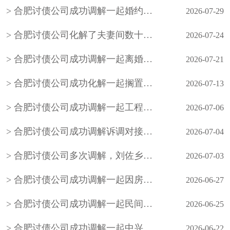
合肥讨债公司成功调解一起婚约财产纠纷案件，在承办法官的耐心调解下，双方当事人自愿达成调解协议，有效化解了矛盾纠纷
2026-07-29
合肥讨债公司化解了夫妻间数十年的积怨，也让老年夫妻懂得包容与沟通的重要性，用柔性调解守护晚年婚姻温情
2026-07-24
合肥讨债公司成功调解一起离婚案件，原告起诉要求与被告离婚并要求被告返还彩礼1万元
2026-07-21
合肥讨债公司成功化解一起搁置九年的邻里民间借贷积案，以法理相融的柔性调解
2026-07-13
合肥讨债公司成功调解一起工程材料买卖合同欠款
2026-07-06
合肥讨债公司成功调解诉调对接、整合多方力量化解小额网络知识产权纠纷
2026-07-04
合肥讨债公司多次调解，刘佐乡梅花屋村陈某与刘佐乡段窑社区刘某握手言和，双方签订人民调解协议书，一起因务工引起的事故纠纷案结事了
2026-07-03
合肥讨债公司成功调解一起因房屋买卖合同引发的民间借贷纠纷，既保障了当事人的合法权益，也避免当事人陷入冗长的诉讼程序，更从根源上化解了矛盾
2026-06-27
合肥讨债公司成功调解一起民间借贷合同纠纷
2026-06-25
合肥讨债公司成功调解一起中兴社区居民因办理农村房照引发的债务纠纷
2026-06-22