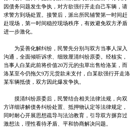
因债务问题发生争执，对方欲强行开走自己车辆，请
求警方到场处置。接警后，派出所民辅警第一时间赶
赴现场，第一时间稳控现场秩序，有效避免双方矛盾
进一步激化。
为妥善化解纠纷，民警先分别与双方当事人深入
沟通，全面倾听诉求、细致厘清纠纷原委。经核实，
当事人白某此前将价值20万元的虫草出售给洛某，而
洛某至今仍拖欠9万元货款未支付，白某欲强行开走洛
某车辆抵债，双方因此爆发争执。
摸清纠纷原委后，民警结合相关法律法规，向双
方详细讲解债务纠纷处置、抵押物认定等法律规定，
同时耐心开展思想疏导与法治教育，引导双方摒弃过
激想法，理性看待矛盾、平和协商解决问题。