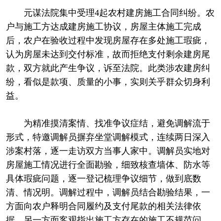
元谋法院集中受理4起农村建房施工合同纠纷。农
户与施工方达成建房施工协议，房屋主体施工完成
后，农户在验收过程中发现房屋存在多处施工瑕疵，
认为房屋未达到交付标准，故而拒绝支付剩余建房尾
款，双方就此产生争议，诉至法院。此类涉农建房纠
纷，看似是款项、质量的小事，实则关乎群众切身利
益。
为精准摸清案情、找准争议症结，避免调解流于
形式，特邀调解员摒弃坐堂调解模式，连续两日深入
涉案村落，逐一走访双方当事人家中。调解员实地对
房屋施工情况进行全面勘验，细致核查墙体、防水等
具体瑕疵问题，逐一登记梳理争议细节，做到底数
清、情况明。调解过程中，调解员结合勘验结果，一
方面向农户释明合同履约及支付尾款的相关法律依
据，另一方面客观指出施工方存在的施工不规范问