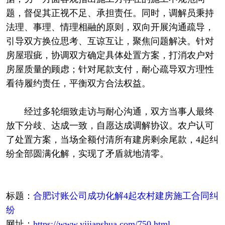
题，督促其正视不足、承担责任。同时，调解员秉持
法理、事理、情理相融的原则，双向开展沟通疏导，
引导双方换位思考、互谅互让，聚焦问题解决。针对
房屋瑕疵，协调双方确定具体处置方案，打消农户对
房屋质量的顾虑；针对尾款支付，耐心疏导双方理性
看待履约责任，平衡双方合法权益。
经过多轮细致走访与耐心沟通，双方当事人最终
放下分歧、达成一致，自愿达成调解协议。农户认可
了处置方案，当场全额付清所有建房剩余尾款，4起纠
纷全部圆满化解，实现了矛盾就地清零。
标题：
合肥讨账公司成功化解4起农村建房施工合同纠
纷
网址：
https://www.yijianshua.com/750.html