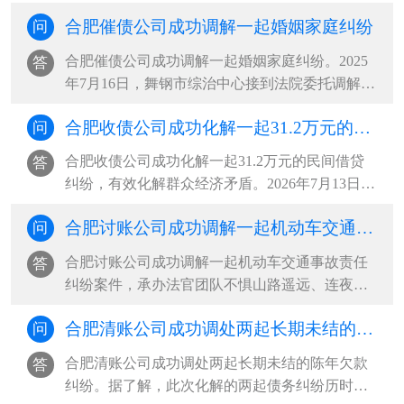
告希某向汽车服务中心租赁帕萨特轿车，私自交
合肥催债公司成功调解一起婚姻家庭纠纷
问
由无驾驶证的阿某驾驶，途中发生交通事故导致
车辆受损。一场车祸牵出两起纠纷。一是车辆租
合肥催债公司成功调解一起婚姻家庭纠纷。2025
答
赁合同纠纷：车辆出租方多次上门···
年7月16日，舞钢市综治中心接到法院委托调解一
起婚姻家庭纠纷。当事人杨某梅与丈夫系二婚，
合肥收债公司成功化解一起31.2万元的民间借贷纠纷，有效化解群众经济矛盾
问
婚后共同生育一女，双方长期因财务分配、生活
琐事频繁争吵，夫妻感情日渐淡薄，矛盾持续升
合肥收债公司成功化解一起31.2万元的民间借贷
答
级，女方最终向法院递交离婚诉讼···
纠纷，有效化解群众经济矛盾。2026年7月13日，
申请人因借款偿还问题与被申请人发生纠纷，主
合肥讨账公司成功调解一起机动车交通事故责任纠纷案件，承办法官团队不惧山路遥远、连夜上门收取赔偿款
问
动到托里县综治中心司法局人民调解窗口申请调
解。经查，2026年7月1日，被申请人因资金周转
合肥讨账公司成功调解一起机动车交通事故责任
答
困难，向申请人借款312000元，并···
纠纷案件，承办法官团队不惧山路遥远、连夜上
门收取赔偿款。该案系一起机动车交通事故责任
合肥清账公司成功调处两起长期未结的陈年欠款纠纷
问
纠纷，案件受理后，承办法官多方查找，始终未
能联系上本案被告。考虑到案件标的不大、矛盾
合肥清账公司成功调处两起长期未结的陈年欠款
答
尚有调和空间，办案人员持续开展···
纠纷。据了解，此次化解的两起债务纠纷历时久