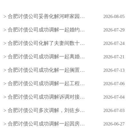
合肥讨债公司妥善化解河畔家园小区业主因入户管控、物业服务争议引发的物业费拒缴纠纷
2026-08-05
合肥讨债公司成功调解一起婚约财产纠纷案件，在承办法官的耐心调解下，双方当事人自愿达成调解协议，有效化解了矛盾纠纷
2026-07-29
合肥讨债公司化解了夫妻间数十年的积怨，也让老年夫妻懂得包容与沟通的重要性，用柔性调解守护晚年婚姻温情
2026-07-24
合肥讨债公司成功调解一起离婚案件，原告起诉要求与被告离婚并要求被告返还彩礼1万元
2026-07-21
合肥讨债公司成功化解一起搁置九年的邻里民间借贷积案，以法理相融的柔性调解
2026-07-13
合肥讨债公司成功调解一起工程材料买卖合同欠款
2026-07-06
合肥讨债公司成功调解诉调对接、整合多方力量化解小额网络知识产权纠纷
2026-07-04
合肥讨债公司多次调解，刘佐乡梅花屋村陈某与刘佐乡段窑社区刘某握手言和，双方签订人民调解协议书，一起因务工引起的事故纠纷案结事了
2026-07-03
合肥讨债公司成功调解一起因房屋买卖合同引发的民间借贷纠纷，既保障了当事人的合法权益，也避免当事人陷入冗长的诉讼程序，更从根源上化解了矛盾
2026-06-27