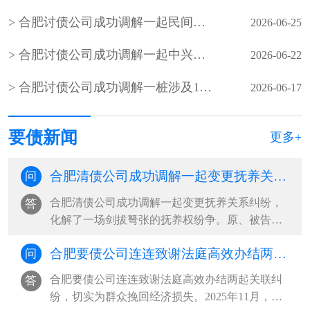
合肥讨债公司成功调解一起民间借贷合同纠纷
2026-06-25
合肥讨债公司成功调解一起中兴社区居民因办理农村房照引发的债务纠纷
2026-06-22
合肥讨债公司成功调解一桩涉及11名农民工、金额达28万余元的劳务欠薪纠纷
2026-06-17
要债新闻
更多+
合肥清债公司成功调解一起变更抚养关系纠纷，化解了一场剑拔弩张的抚养权纷争
问
合肥清债公司成功调解一起变更抚养关系纠纷，
答
化解了一场剑拔弩张的抚养权纷争。原、被告双
方协议离婚时，约定年仅一岁的孩子跟随母亲生
合肥要债公司连连致谢法庭高效办结两起关联纠纷，切实为群众挽回经济损失
问
活。三年后，孩子父亲以女方长期外出务工、照
料缺位、自身患病疏于管护为由，诉至法院请求
合肥要债公司连连致谢法庭高效办结两起关联纠
答
变更抚养权。同时，主张自身经济···
纷，切实为群众挽回经济损失。2025年11月，被