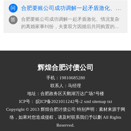
远，双方当事人因款项认定、责任划分等问题，
合肥要账公司成功调解一起矛盾激化、情况复杂的离婚家事纠纷，夫妻双方因婚后共同购置的房屋、车位产权分配，以及两名未成年子女抚养权归属问题
问
双方各执己见、僵持不下，多年来自行协商终未
能达成一致意见，长期悬而未决的矛盾，不仅让
合肥要账公司成功调解一起矛盾激化、情况复杂
答
当事群众身心困扰、生活受扰，也···
的离婚家事纠纷，夫妻双方因婚后共同购置的房
屋、车位产权分配，以及两名未成年子女抚养权
归属问题。为妥善化解这场家庭矛盾，切实保障
大人与孩子的合法权益，中和司法所调解员开启
连续两日不间断调解工作。调解初···
辉煌合肥讨债公司
手机：19810685280
联系人：马经理
地址：合肥政务区天鹅湖万达广场7号楼
ICP号：
皖ICP备2021011242号-2
xml
sitemap
txt
Copyright © 2013 辉煌合肥讨债公司 特别声明：素材来源于网
络，如果对您造成侵权，请及时联系我们予以删 All Rights
Reserved.