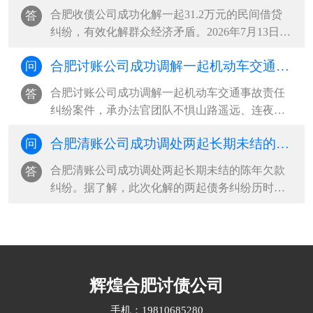
琐事频繁争吵，夫妻感情日渐淡薄，矛盾持续升
合肥收债公司成功化解一起31.2万元的民间借贷
答
级，女方最终向法院递交离婚诉讼···
纠纷，有效化解群众经济矛盾。2026年7月13日，
申请人因借款偿还问题与被申请人发生纠纷，主
合肥讨账公司成功调解一起机动车交通事故责任纠纷案件，承办法官团队不惧山路遥远、连夜上门收取赔偿款
问
动到托里县综治中心司法局人民调解窗口申请调
解。经查，2026年7月1日，被申请人因资金周转
合肥讨账公司成功调解一起机动车交通事故责任
答
困难，向申请人借款312000元，并···
纠纷案件，承办法官团队不惧山路遥远、连夜上
门收取赔偿款。该案系一起机动车交通事故责任
合肥清账公司成功调处两起长期未结的陈年欠款纠纷
问
纠纷，案件受理后，承办法官多方查找，始终未
能联系上本案被告。考虑到案件标的不大、矛盾
合肥清账公司成功调处两起长期未结的陈年欠款
答
尚有调和空间，办案人员持续开展···
纠纷。据了解，此次化解的两起债务纠纷历时久
远，双方当事人因款项认定、责任划分等问题，
双方各执己见、僵持不下，多年来自行协商终未
能达成一致意见，长期悬而未决的矛盾，不仅让
当事群众身心困扰、生活受扰，也···
辉煌合肥讨债公司
手机：19810685280