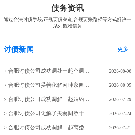
债务资讯
通过合法讨债手段,正规要债渠道,合规要账路径等方式解决一
系列疑难债务
讨债新闻
更多+
合肥讨债公司成功调处一起空调外机噪音邻里纠纷
2026-08-08
合肥讨债公司妥善化解河畔家园小区业主因入户管控、物业服务争议引发的物业费拒缴纠纷
2026-08-05
合肥讨债公司成功调解一起婚约财产纠纷案件，在承办法官的耐心调解下，双方当事人自愿达成调解协议，有效化解了矛盾纠纷
2026-07-29
合肥讨债公司化解了夫妻间数十年的积怨，也让老年夫妻懂得包容与沟通的重要性，用柔性调解守护晚年婚姻温情
2026-07-24
合肥讨债公司成功调解一起离婚案件，原告起诉要求与被告离婚并要求被告返还彩礼1万元
2026-07-21