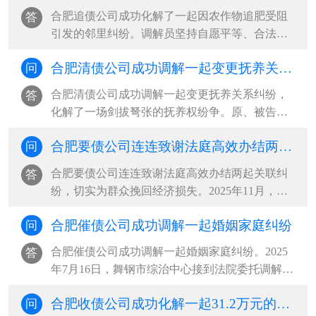
合肥追债公司成功化解了一起因农作物追肥受阻
答
引发的邻里纠纷。调解员坚持自愿平等、合法合
理、尊重当事人权利的基本原则，通过采取说理
合肥清债公司成功调解一起变更抚养关系纠纷，化解了一场剑拔弩张的抚养权纷争
问
疏导、情理交融的调解方式，充分发挥人民调解
扎根基层、贴近群众的优势，促成双方互让互
合肥清债公司成功调解一起变更抚养关系纠纷，
答
谅，将矛盾化解在基层，维护了邻里···
化解了一场剑拔弩张的抚养权纷争。原、被告双
方协议离婚时，约定年仅一岁的孩子跟随母亲生
合肥要债公司连连致谢法庭高效办结两起关联纠纷，切实为群众挽回经济损失
问
活。三年后，孩子父亲以女方长期外出务工、照
料缺位、自身患病疏于管护为由，诉至法院请求
合肥要债公司连连致谢法庭高效办结两起关联纠
答
变更抚养权。同时，主张自身经济···
纷，切实为群众挽回经济损失。2025年11月，被
告希某向汽车服务中心租赁帕萨特轿车，私自交
合肥催债公司成功调解一起婚姻家庭纠纷
问
由无驾驶证的阿某驾驶，途中发生交通事故导致
车辆受损。一场车祸牵出两起纠纷。一是车辆租
合肥催债公司成功调解一起婚姻家庭纠纷。2025
答
赁合同纠纷：车辆出租方多次上门···
年7月16日，舞钢市综治中心接到法院委托调解一
起婚姻家庭纠纷。当事人杨某梅与丈夫系二婚，
合肥收债公司成功化解一起31.2万元的民间借贷纠纷，有效化解群众经济矛盾
问
婚后共同生育一女，双方长期因财务分配、生活