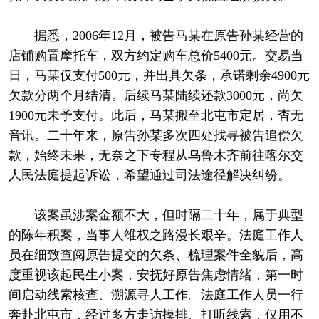
据悉，2006年12月，被告马某在原告孙某经营的
店铺购置摩托车，双方约定购车总价5400元。交易当
日，马某仅支付500元，并出具欠条，承诺剩余4900元
欠款分两个月结清。后续马某陆续还款3000元，尚欠
1900元未予支付。此后，马某搬至北屯市定居，杳无
音讯。二十年来，原告孙某多次四处找寻被告追偿欠
款，始终未果，无奈之下专程从乌鲁木齐前往喀尔交
人民法庭提起诉讼，希望通过司法途径解决纠纷。
该案虽涉案金额不大，但时隔二十年，属于典型
的陈年积案，当事人维权之路漫长艰辛。法庭工作人
员在细致查阅原告提交的欠条、梳理案件全貌后，高
度重视该起民生小案，安抚好原告焦虑情绪，第一时
间启动线索核查、溯源寻人工作。法庭工作人员一行
奔赴北屯市，经过多方走访摸排、打听线索，仅用不