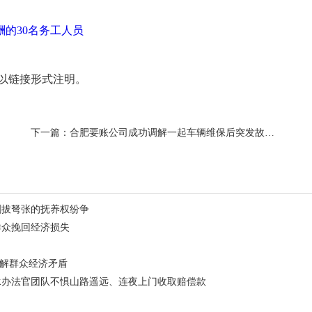
的30名务工人员
以链接形式注明。
下一篇：
合肥要账公司成功调解一起车辆维保后突发故障的消费争议，切实维护了消费者合法权益
剑拔弩张的抚养权纷争
群众挽回经济损失
化解群众经济矛盾
承办法官团队不惧山路遥远、连夜上门收取赔偿款