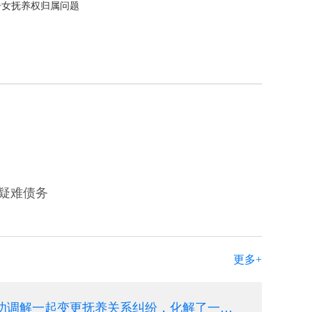
子女抚养权归属问题
列疑难债务
更多+
合肥清债公司成功调解一起变更抚养关系纠纷，化解了一场剑拔弩张的抚养权纷争