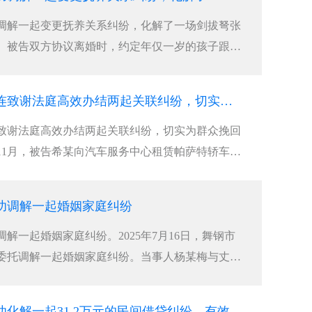
调解一起变更抚养关系纠纷，化解了一场剑拔弩张
、被告双方协议离婚时，约定年仅一岁的孩子跟随
，孩子父亲以女方长期外出务工、照料缺位、自身
，诉至法院请求变更抚养权。同时，主张自身经济
合肥要债公司连连致谢法庭高效办结两起关联纠纷，切实为群众挽回经济损失
致谢法庭高效办结两起关联纠纷，切实为群众挽回
年11月，被告希某向汽车服务中心租赁帕萨特轿车，
的阿某驾驶，途中发生交通事故导致车辆受损。一
纷。一是车辆租赁合同纠纷：车辆出租方多次上门
功调解一起婚姻家庭纠纷
解一起婚姻家庭纠纷。2025年7月16日，舞钢市
委托调解一起婚姻家庭纠纷。当事人杨某梅与丈夫
生育一女，双方长期因财务分配、生活琐事频繁争
淡薄，矛盾持续升级，女方最终向法院递交离婚诉
合肥收债公司成功化解一起31.2万元的民间借贷纠纷，有效化解群众经济矛盾