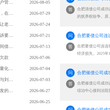
合肥讨债公司妥善化解河畔家园小区业主因入户管控、物业服务争议引发的物业费拒缴纠纷
2026-08-05
合肥清债公司成功
答
合肥讨债公司成功调解一起婚约财产纠纷案件，在承办法官的耐心调解下，双方当事人自愿达成调解协议，有效化解了矛盾纠纷
2026-07-29
的抚养权纷争。原
母亲生活。三年后
合肥讨债公司化解了夫妻间数十年的积怨，也让老年夫妻懂得包容与沟通的重要性，用柔性调解守护晚年婚姻温情
2026-07-24
患病疏于管护为由
合肥讨债公司成功调解一起离婚案件，原告起诉要求与被告离婚并要求被告返还彩礼1万元
2026-07-21
问
···
合肥讨债公司成功化解一起搁置九年的邻里民间借贷积案，以法理相融的柔性调解
2026-07-13
合肥要债公司连连
答
经济损失。2025
欠款
2026-07-06
私自交由无驾驶证
合肥讨债公司成功调解诉调对接、整合多方力量化解小额网络知识产权纠纷
2026-07-04
场车祸牵出两起纠
问
合肥催债公司成
···
合肥讨债公司多次调解，刘佐乡梅花屋村陈某与刘佐乡段窑社区刘某握手言和，双方签订人民调解协议书，一起因务工引起的事故纠纷案结事了
2026-07-03
合肥催债公司成功调
答
合肥讨债公司成功调解一起因房屋买卖合同引发的民间借贷纠纷，既保障了当事人的合法权益，也避免当事人陷入冗长的诉讼程序，更从根源上化解了矛盾
2026-06-27
综治中心接到法院
系二婚，婚后共同
2026-06-25
吵，夫妻感情日渐
问