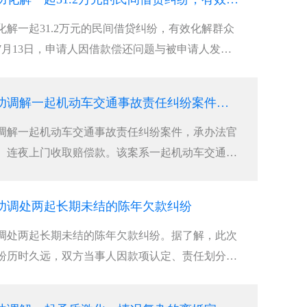
解一起31.2万元的民间借贷纠纷，有效化解群众
年7月13日，申请人因借款偿还问题与被申请人发生
县综治中心司法局人民调解窗口申请调解。经查，
被申请人因资金周转困难，向申请人借款312000元，
合肥讨账公司成功调解一起机动车交通事故责任纠纷案件，承办法官团队不惧山路遥远、连夜上门收取赔偿款
调解一起机动车交通事故责任纠纷案件，承办法官
、连夜上门收取赔偿款。该案系一起机动车交通事
受理后，承办法官多方查找，始终未能联系上本案
标的不大、矛盾尚有调和空间，办案人员持续开展
功调处两起长期未结的陈年欠款纠纷
调处两起长期未结的陈年欠款纠纷。据了解，此次
纷历时久远，双方当事人因款项认定、责任划分等
见、僵持不下，多年来自行协商终未能达成一致意
的矛盾，不仅让当事群众身心困扰、生活受扰，也