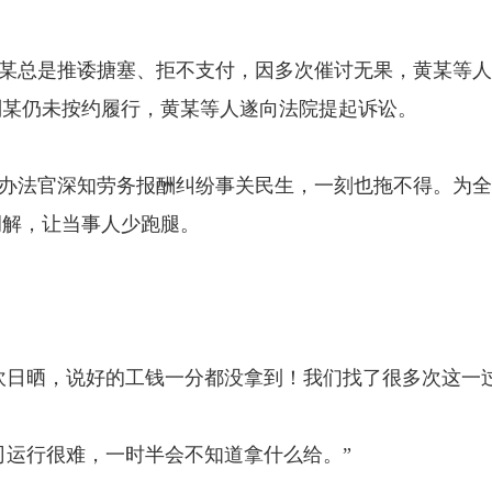
某总是推诿搪塞、拒不支付，因多次催讨无果，黄某等人
刘某仍未按约履行，黄某等人遂向法院提起诉讼。
办法官深知劳务报酬纠纷事关民生，一刻也拖不得。为全
调解，让当事人少跑腿。
吹日晒，说好的工钱一分都没拿到！我们找了很多次这一
司运行很难，一时半会不知道拿什么给。”