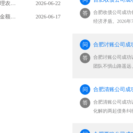
合肥讨债公司成功调解一起中兴社区居民因办理农村房照引发的债务纠纷
2026-06-22
讼···
合肥收债公司成功化
答
合肥讨债公司成功调解一桩涉及11名农民工、金额达28万余元的劳务欠薪纠纷
2026-06-17
经济矛盾。2026
纠纷，主动到托里
2026年7月1日，
问
并···
合肥讨账公司成功
答
团队不惧山路遥远
故责任纠纷，案件
被告。考虑到案件
问
合肥清账公司成
···
合肥清账公司成功
答
化解的两起债务纠
问题，双方各执己
见，长期悬而未决