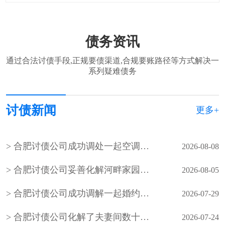
债务资讯
通过合法讨债手段,正规要债渠道,合规要账路径等方式解决一
系列疑难债务
讨债新闻
更多+
合肥讨债公司成功调处一起空调外机噪音邻里纠纷
2026-08-08
合肥讨债公司妥善化解河畔家园小区业主因入户管控、物业服务争议引发的物业费拒缴纠纷
2026-08-05
合肥讨债公司成功调解一起婚约财产纠纷案件，在承办法官的耐心调解下，双方当事人自愿达成调解协议，有效化解了矛盾纠纷
2026-07-29
合肥讨债公司化解了夫妻间数十年的积怨，也让老年夫妻懂得包容与沟通的重要性，用柔性调解守护晚年婚姻温情
2026-07-24