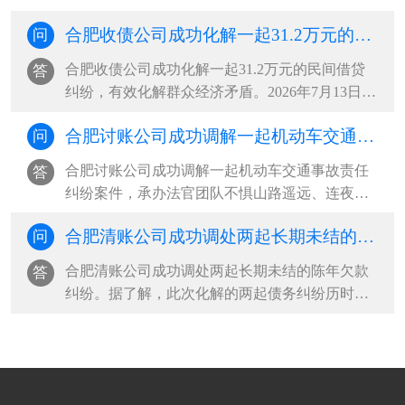
起婚姻家庭纠纷。当事人杨某梅与丈夫系二婚，
合肥收债公司成功化解一起31.2万元的民间借贷纠纷，有效化解群众经济矛盾
问
婚后共同生育一女，双方长期因财务分配、生活
琐事频繁争吵，夫妻感情日渐淡薄，矛盾持续升
合肥收债公司成功化解一起31.2万元的民间借贷
答
级，女方最终向法院递交离婚诉讼···
纠纷，有效化解群众经济矛盾。2026年7月13日，
申请人因借款偿还问题与被申请人发生纠纷，主
合肥讨账公司成功调解一起机动车交通事故责任纠纷案件，承办法官团队不惧山路遥远、连夜上门收取赔偿款
问
动到托里县综治中心司法局人民调解窗口申请调
解。经查，2026年7月1日，被申请人因资金周转
合肥讨账公司成功调解一起机动车交通事故责任
答
困难，向申请人借款312000元，并···
纠纷案件，承办法官团队不惧山路遥远、连夜上
门收取赔偿款。该案系一起机动车交通事故责任
合肥清账公司成功调处两起长期未结的陈年欠款纠纷
问
纠纷，案件受理后，承办法官多方查找，始终未
能联系上本案被告。考虑到案件标的不大、矛盾
合肥清账公司成功调处两起长期未结的陈年欠款
答
尚有调和空间，办案人员持续开展···
纠纷。据了解，此次化解的两起债务纠纷历时久
远，双方当事人因款项认定、责任划分等问题，
双方各执己见、僵持不下，多年来自行协商终未
能达成一致意见，长期悬而未决的矛盾，不仅让
当事群众身心困扰、生活受扰，也···