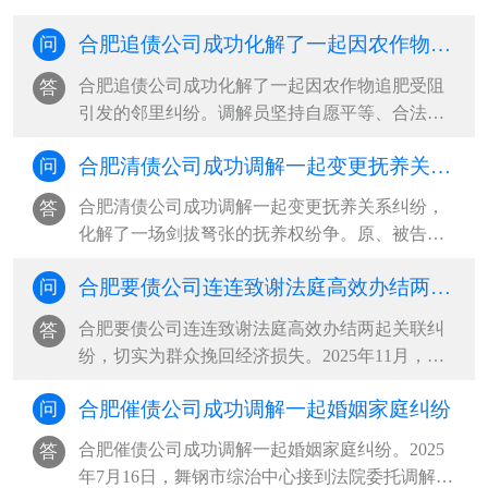
合肥追债公司成功化解了一起因农作物追肥受阻引发的邻里纠纷
问
合肥追债公司成功化解了一起因农作物追肥受阻
答
引发的邻里纠纷。调解员坚持自愿平等、合法合
理、尊重当事人权利的基本原则，通过采取说理
合肥清债公司成功调解一起变更抚养关系纠纷，化解了一场剑拔弩张的抚养权纷争
问
疏导、情理交融的调解方式，充分发挥人民调解
扎根基层、贴近群众的优势，促成双方互让互
合肥清债公司成功调解一起变更抚养关系纠纷，
答
谅，将矛盾化解在基层，维护了邻里···
化解了一场剑拔弩张的抚养权纷争。原、被告双
方协议离婚时，约定年仅一岁的孩子跟随母亲生
合肥要债公司连连致谢法庭高效办结两起关联纠纷，切实为群众挽回经济损失
问
活。三年后，孩子父亲以女方长期外出务工、照
料缺位、自身患病疏于管护为由，诉至法院请求
合肥要债公司连连致谢法庭高效办结两起关联纠
答
变更抚养权。同时，主张自身经济···
纷，切实为群众挽回经济损失。2025年11月，被
告希某向汽车服务中心租赁帕萨特轿车，私自交
合肥催债公司成功调解一起婚姻家庭纠纷
问
由无驾驶证的阿某驾驶，途中发生交通事故导致
车辆受损。一场车祸牵出两起纠纷。一是车辆租
合肥催债公司成功调解一起婚姻家庭纠纷。2025
答
赁合同纠纷：车辆出租方多次上门···
年7月16日，舞钢市综治中心接到法院委托调解一