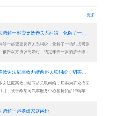
更多+
合肥清债公司成功调解一起变更抚养关系纠纷，化解了一场剑拔弩张的抚养权纷争
调解一起变更抚养关系纠纷，化解了一场剑拔弩张
、被告双方协议离婚时，约定年仅一岁的孩子跟随
，孩子父亲以女方长期外出务工、照料缺位、自身
，诉至法院请求变更抚养权。同时，主张自身经济
合肥要债公司连连致谢法庭高效办结两起关联纠纷，切实为群众挽回经济损失
致谢法庭高效办结两起关联纠纷，切实为群众挽回
年11月，被告希某向汽车服务中心租赁帕萨特轿车，
的阿某驾驶，途中发生交通事故导致车辆受损。一
纷。一是车辆租赁合同纠纷：车辆出租方多次上门
功调解一起婚姻家庭纠纷