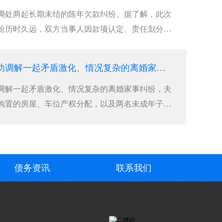
调处两起长期未结的陈年欠款纠纷。据了解，此次
纷历时久远，双方当事人因款项认定、责任划分等
见、僵持不下，多年来自行协商终未能达成一致意
的矛盾，不仅让当事群众身心困扰、生活受扰，也
合肥要账公司成功调解一起矛盾激化、情况复杂的离婚家事纠纷，夫妻双方因婚后共同购置的房屋、车位产权分配，以及两名未成年子女抚养权归属问题
调解一起矛盾激化、情况复杂的离婚家事纠纷，夫
购置的房屋、车位产权分配，以及两名未成年子女
为妥善化解这场家庭矛盾，切实保障大人与孩子的
法所调解员开启连续两日不间断调解工作。调解初
债务资讯
联系我们