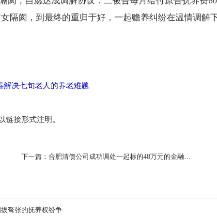
隔阂，自愿达成调解协议：二被告每月给付原告抚养费60
父女隔阂，到最终的重归于好，一起赡养纠纷在温情调解
善解决七旬老人的养老难题
以链接形式注明。
下一篇：
合肥清债公司成功调处一起标的48万元的金融借款合同纠纷，在调解员耐心的沟通调解下，双方达成调解协议
剑拔弩张的抚养权纷争