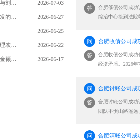
合肥讨债公司多次调解，刘佐乡梅花屋村陈某与刘佐乡段窑社区刘某握手言和，双方签订人民调解协议书，一起因务工引起的事故纠纷案结事了
2026-07-03
合肥催债公司成功调
答
合肥讨债公司成功调解一起因房屋买卖合同引发的民间借贷纠纷，既保障了当事人的合法权益，也避免当事人陷入冗长的诉讼程序，更从根源上化解了矛盾
2026-06-27
综治中心接到法院
系二婚，婚后共同
2026-06-25
吵，夫妻感情日渐
问
合肥讨债公司成功调解一起中兴社区居民因办理农村房照引发的债务纠纷
2026-06-22
讼···
合肥收债公司成功化
答
合肥讨债公司成功调解一桩涉及11名农民工、金额达28万余元的劳务欠薪纠纷
2026-06-17
经济矛盾。2026
纠纷，主动到托里
2026年7月1日，
问
并···
合肥讨账公司成功
答
团队不惧山路遥远
故责任纠纷，案件
被告。考虑到案件
问
合肥清账公司成
···