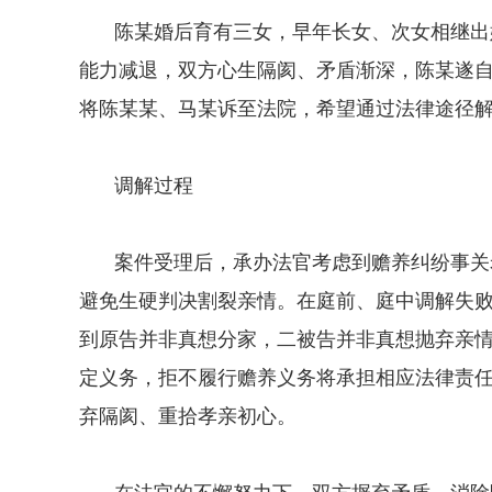
陈某婚后育有三女，早年长女、次女相继出
能力减退，双方心生隔阂、矛盾渐深，陈某遂
将陈某某、马某诉至法院，希望通过法律途径
调解过程
案件受理后，承办法官考虑到赡养纠纷事关
避免生硬判决割裂亲情。在庭前、庭中调解失
到原告并非真想分家，二被告并非真想抛弃亲
定义务，拒不履行赡养义务将承担相应法律责
弃隔阂、重拾孝亲初心。