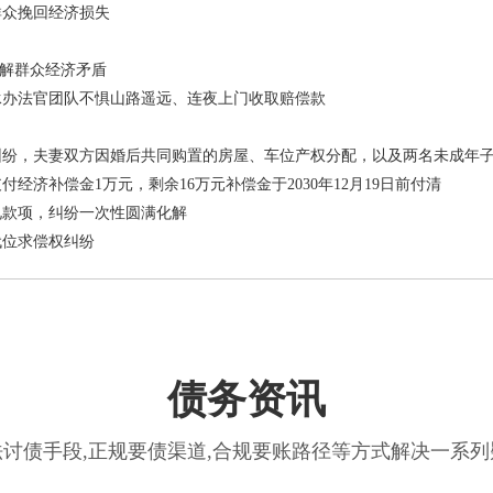
群众挽回经济损失
化解群众经济矛盾
承办法官团队不惧山路遥远、连夜上门收取赔偿款
纠纷，夫妻双方因婚后共同购置的房屋、车位产权分配，以及两名未成年
济补偿金1万元，剩余16万元补偿金于2030年12月19日前付清
礼款项，纠纷一次性圆满化解
代位求偿权纠纷
债务资讯
讨债手段,正规要债渠道,合规要账路径等方式解决一系