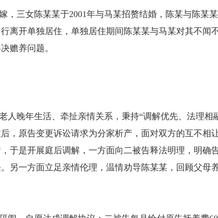
嫁，三女陈某某于2001年与马某招赘结婚，陈某与陈某
自行离开单独居住，单独居住期间陈某某与马某对其不闻
解决赡养问题。
老人晚年生活、牵扯亲情关系，秉持“调解优先、法理相
败后，原告变更诉讼请求为分家析产，面对双方的互不相
情，于是开展庭后调解，一方面向二被告释法明理，明确
任。另一方面立足亲情伦理，温情劝导陈某某，回顾父母