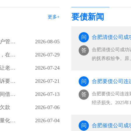
要债新闻
更多+
问
合肥讨债公司妥善化解河畔家园小区业主因入户管控、物业服务争议引发的物业费拒缴纠纷
2026-08-05
合肥清债公司成功
答
合肥讨债公司成功调解一起婚约财产纠纷案件，在承办法官的耐心调解下，双方当事人自愿达成调解协议，有效化解了矛盾纠纷
2026-07-29
的抚养权纷争。原
母亲生活。三年后
合肥讨债公司化解了夫妻间数十年的积怨，也让老年夫妻懂得包容与沟通的重要性，用柔性调解守护晚年婚姻温情
2026-07-24
患病疏于管护为由
合肥讨债公司成功调解一起离婚案件，原告起诉要求与被告离婚并要求被告返还彩礼1万元
2026-07-21
问
···
合肥讨债公司成功化解一起搁置九年的邻里民间借贷积案，以法理相融的柔性调解
2026-07-13
合肥要债公司连连
答
经济损失。2025
欠款
2026-07-06
私自交由无驾驶证
合肥讨债公司成功调解诉调对接、整合多方力量化解小额网络知识产权纠纷
2026-07-04
场车祸牵出两起纠
问
合肥催债公司成
···