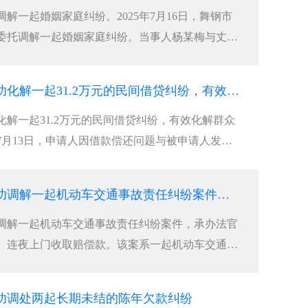
解一起婚姻家庭纠纷。2025年7月16日，舞钢市
委托调解一起婚姻家庭纠纷。当事人杨某梅与丈夫
生育一女，双方长期因财务分配、生活琐事频繁争
淡薄，矛盾持续升级，女方最终向法院递交离婚诉
合肥收债公司成功化解一起31.2万元的民间借贷纠纷，有效化解群众经济矛盾
解一起31.2万元的民间借贷纠纷，有效化解群众
年7月13日，申请人因借款偿还问题与被申请人发生
县综治中心司法局人民调解窗口申请调解。经查，
被申请人因资金周转困难，向申请人借款312000元，
合肥讨账公司成功调解一起机动车交通事故责任纠纷案件，承办法官团队不惧山路遥远、连夜上门收取赔偿款
调解一起机动车交通事故责任纠纷案件，承办法官
、连夜上门收取赔偿款。该案系一起机动车交通事
受理后，承办法官多方查找，始终未能联系上本案
标的不大、矛盾尚有调和空间，办案人员持续开展
功调处两起长期未结的陈年欠款纠纷