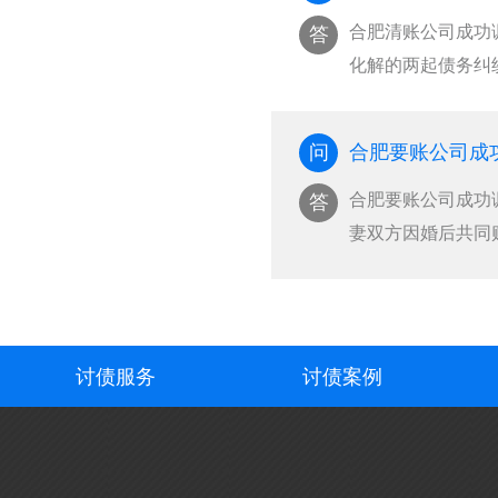
合肥清账公司成功
答
化解的两起债务纠
问题，双方各执己
见，长期悬而未决
问
···
合肥要账公司成功
答
妻双方因婚后共同
抚养权归属问题。
合法权益，中和司
···
讨债服务
讨债案例