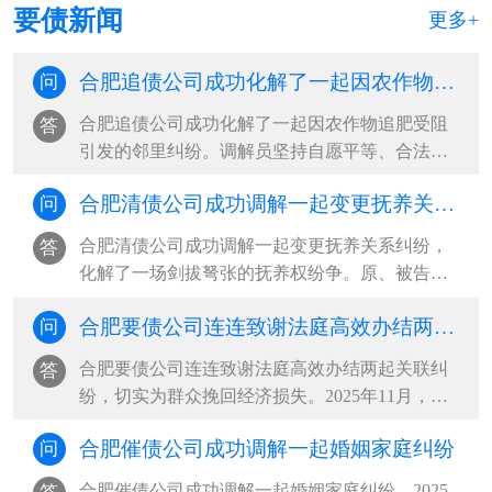
要债新闻
更多+
合肥追债公司成功化解了一起因农作物追肥受阻引发的邻里纠纷
问
合肥追债公司成功化解了一起因农作物追肥受阻
答
引发的邻里纠纷。调解员坚持自愿平等、合法合
理、尊重当事人权利的基本原则，通过采取说理
合肥清债公司成功调解一起变更抚养关系纠纷，化解了一场剑拔弩张的抚养权纷争
问
疏导、情理交融的调解方式，充分发挥人民调解
扎根基层、贴近群众的优势，促成双方互让互
合肥清债公司成功调解一起变更抚养关系纠纷，
答
谅，将矛盾化解在基层，维护了邻里···
化解了一场剑拔弩张的抚养权纷争。原、被告双
方协议离婚时，约定年仅一岁的孩子跟随母亲生
合肥要债公司连连致谢法庭高效办结两起关联纠纷，切实为群众挽回经济损失
问
活。三年后，孩子父亲以女方长期外出务工、照
料缺位、自身患病疏于管护为由，诉至法院请求
合肥要债公司连连致谢法庭高效办结两起关联纠
答
变更抚养权。同时，主张自身经济···
纷，切实为群众挽回经济损失。2025年11月，被
告希某向汽车服务中心租赁帕萨特轿车，私自交
合肥催债公司成功调解一起婚姻家庭纠纷
问
由无驾驶证的阿某驾驶，途中发生交通事故导致
车辆受损。一场车祸牵出两起纠纷。一是车辆租
合肥催债公司成功调解一起婚姻家庭纠纷。2025