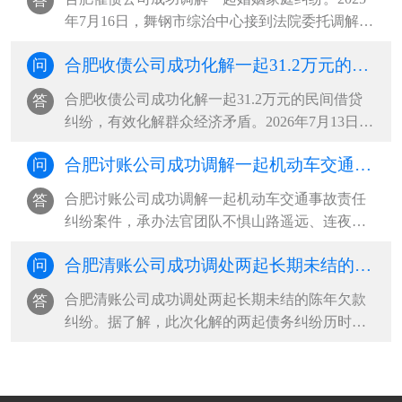
答
赁合同纠纷：车辆出租方多次上门···
年7月16日，舞钢市综治中心接到法院委托调解一
起婚姻家庭纠纷。当事人杨某梅与丈夫系二婚，
合肥收债公司成功化解一起31.2万元的民间借贷纠纷，有效化解群众经济矛盾
问
婚后共同生育一女，双方长期因财务分配、生活
琐事频繁争吵，夫妻感情日渐淡薄，矛盾持续升
合肥收债公司成功化解一起31.2万元的民间借贷
答
级，女方最终向法院递交离婚诉讼···
纠纷，有效化解群众经济矛盾。2026年7月13日，
申请人因借款偿还问题与被申请人发生纠纷，主
合肥讨账公司成功调解一起机动车交通事故责任纠纷案件，承办法官团队不惧山路遥远、连夜上门收取赔偿款
问
动到托里县综治中心司法局人民调解窗口申请调
解。经查，2026年7月1日，被申请人因资金周转
合肥讨账公司成功调解一起机动车交通事故责任
答
困难，向申请人借款312000元，并···
纠纷案件，承办法官团队不惧山路遥远、连夜上
门收取赔偿款。该案系一起机动车交通事故责任
合肥清账公司成功调处两起长期未结的陈年欠款纠纷
问
纠纷，案件受理后，承办法官多方查找，始终未
能联系上本案被告。考虑到案件标的不大、矛盾
合肥清账公司成功调处两起长期未结的陈年欠款
答
尚有调和空间，办案人员持续开展···
纠纷。据了解，此次化解的两起债务纠纷历时久
远，双方当事人因款项认定、责任划分等问题，
双方各执己见、僵持不下，多年来自行协商终未
能达成一致意见，长期悬而未决的矛盾，不仅让