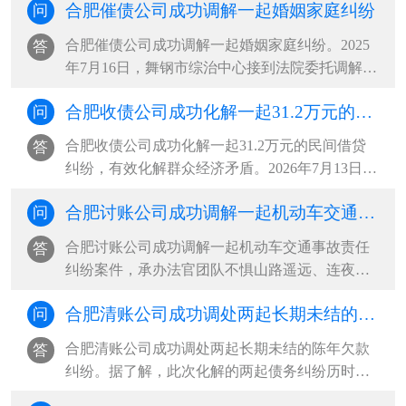
合肥催债公司成功调解一起婚姻家庭纠纷
问
由无驾驶证的阿某驾驶，途中发生交通事故导致
车辆受损。一场车祸牵出两起纠纷。一是车辆租
合肥催债公司成功调解一起婚姻家庭纠纷。2025
答
赁合同纠纷：车辆出租方多次上门···
年7月16日，舞钢市综治中心接到法院委托调解一
起婚姻家庭纠纷。当事人杨某梅与丈夫系二婚，
合肥收债公司成功化解一起31.2万元的民间借贷纠纷，有效化解群众经济矛盾
问
婚后共同生育一女，双方长期因财务分配、生活
琐事频繁争吵，夫妻感情日渐淡薄，矛盾持续升
合肥收债公司成功化解一起31.2万元的民间借贷
答
级，女方最终向法院递交离婚诉讼···
纠纷，有效化解群众经济矛盾。2026年7月13日，
申请人因借款偿还问题与被申请人发生纠纷，主
合肥讨账公司成功调解一起机动车交通事故责任纠纷案件，承办法官团队不惧山路遥远、连夜上门收取赔偿款
问
动到托里县综治中心司法局人民调解窗口申请调
解。经查，2026年7月1日，被申请人因资金周转
合肥讨账公司成功调解一起机动车交通事故责任
答
困难，向申请人借款312000元，并···
纠纷案件，承办法官团队不惧山路遥远、连夜上
门收取赔偿款。该案系一起机动车交通事故责任
合肥清账公司成功调处两起长期未结的陈年欠款纠纷
问
纠纷，案件受理后，承办法官多方查找，始终未
能联系上本案被告。考虑到案件标的不大、矛盾
合肥清账公司成功调处两起长期未结的陈年欠款
答
尚有调和空间，办案人员持续开展···
纠纷。据了解，此次化解的两起债务纠纷历时久
远，双方当事人因款项认定、责任划分等问题，