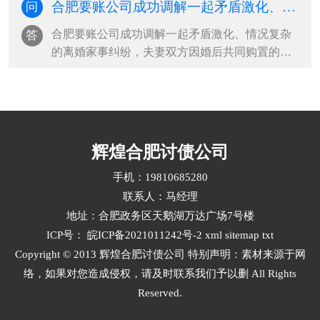
合肥要账公司成功调解一起矛盾激化、情况复杂的离婚家事纠纷，夫妻双方因婚后共同购置的房屋、车位产权分配，以及两名未成年子女抚养权归属问题
问
双方各执己见、僵持不下，多年来自行协商终未
能达成一致意见，长期悬而未决的矛盾，不仅让
合肥要账公司成功调解一起矛盾激化、情况复杂
答
当事群众身心困扰、生活受扰，也···
的离婚家事纠纷，夫妻双方因婚后共同购置的房
屋、车位产权分配，以及两名未成年子女抚养权
归属问题。为妥善化解这场家庭矛盾，切实保障
大人与孩子的合法权益，中和司法所调解员开启
连续两日不间断调解工作。调解初···
辉煌合肥讨债公司
手机：19810685280
联系人：马经理
地址：合肥政务区天鹅湖万达广场7号楼
ICP号：
皖ICP备2021011242号-2
xml
sitemap
txt
Copyright © 2013 辉煌合肥讨债公司 特别声明：素材来源于网
络，如果对您造成侵权，请及时联系我们予以删 All Rights
Reserved.