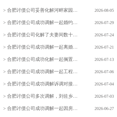
合肥讨债公司妥善化解河畔家园小区业主因入户管控、物业服务争议引发的物业费拒缴纠纷
2026-08-05
合肥讨债公司成功调解一起婚约财产纠纷案件，在承办法官的耐心调解下，双方当事人自愿达成调解协议，有效化解了矛盾纠纷
2026-07-29
合肥讨债公司化解了夫妻间数十年的积怨，也让老年夫妻懂得包容与沟通的重要性，用柔性调解守护晚年婚姻温情
2026-07-24
合肥讨债公司成功调解一起离婚案件，原告起诉要求与被告离婚并要求被告返还彩礼1万元
2026-07-21
合肥讨债公司成功化解一起搁置九年的邻里民间借贷积案，以法理相融的柔性调解
2026-07-13
合肥讨债公司成功调解一起工程材料买卖合同欠款
2026-07-06
合肥讨债公司成功调解诉调对接、整合多方力量化解小额网络知识产权纠纷
2026-07-04
合肥讨债公司多次调解，刘佐乡梅花屋村陈某与刘佐乡段窑社区刘某握手言和，双方签订人民调解协议书，一起因务工引起的事故纠纷案结事了
2026-07-03
合肥讨债公司成功调解一起因房屋买卖合同引发的民间借贷纠纷，既保障了当事人的合法权益，也避免当事人陷入冗长的诉讼程序，更从根源上化解了矛盾
2026-06-27