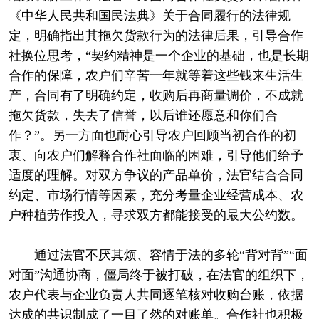
《中华人民共和国民法典》关于合同履行的法律规
定，明确指出其拖欠货款行为的法律后果，引导合作
社换位思考，“契约精神是一个企业的基础，也是长期
合作的保障，农户们辛苦一年就等着这些钱来生活生
产，合同有了明确约定，收购后再商量调价，不成就
拖欠货款，失去了信誉，以后谁还愿意和你们合
作？”。另一方面也耐心引导农户回顾当初合作的初
衷、向农户们解释合作社面临的困难，引导他们给予
适度的理解。对双方争议的产品单价，法官结合合同
约定、市场行情等因素，充分考量企业经营成本、农
户种植劳作投入，寻求双方都能接受的最大公约数。
通过法官不厌其烦、容情于法的多轮“背对背”“面
对面”沟通协商，僵局终于被打破，在法官的组织下，
农户代表与企业负责人共同逐笔核对收购台账，依据
达成的共识制成了一目了然的对账单。合作社也积极