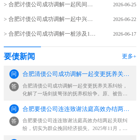
合肥讨债公司成功调解一起民间借贷合同纠纷
2026-06-25
合肥讨债公司成功调解一起中兴社区居民因办理农村房照引发的债务纠纷
2026-06-22
合肥讨债公司成功调解一桩涉及11名农民工、金额达28万余元的劳务欠薪纠纷
2026-06-17
要债新闻
更多+
合肥清债公司成功调解一起变更抚养关系纠纷，化解了一场剑拔弩张的抚养权纷争
问
合肥清债公司成功调解一起变更抚养关系纠纷，
答
化解了一场剑拔弩张的抚养权纷争。原、被告双
方协议离婚时，约定年仅一岁的孩子跟随母亲生
合肥要债公司连连致谢法庭高效办结两起关联纠纷，切实为群众挽回经济损失
问
活。三年后，孩子父亲以女方长期外出务工、照
料缺位、自身患病疏于管护为由，诉至法院请求
合肥要债公司连连致谢法庭高效办结两起关联纠
答
变更抚养权。同时，主张自身经济···
纷，切实为群众挽回经济损失。2025年11月，被
告希某向汽车服务中心租赁帕萨特轿车，私自交