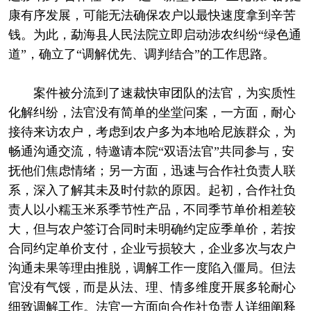
康有序发展，可能无法确保农户以最快速度拿到辛苦
钱。为此，勐海县人民法院立即启动涉农纠纷“绿色通
道”，确立了“调解优先、调判结合”的工作思路。
案件被分流到了速裁快审团队的法官，为实质性
化解纠纷，法官没有简单的坐堂问案，一方面，耐心
接待来访农户，考虑到农户多为本地哈尼族群众，为
畅通沟通交流，特邀请本院“双语法官”共同参与，安
抚他们焦虑情绪；另一方面，迅速与合作社负责人联
系，深入了解其未及时付款的原因。起初，合作社负
责人以小糯玉米系季节性产品，不同季节单价相差较
大，但与农户签订合同时未明确约定应季单价，若按
合同约定单价支付，企业亏损较大，企业多次与农户
沟通未果等理由推脱，调解工作一度陷入僵局。但法
官没有气馁，而是从法、理、情多维度开展多轮耐心
细致调解工作。法官一方面向合作社负责人详细阐释