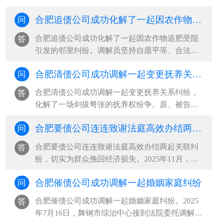
合肥追债公司成功化解了一起因农作物追肥受阻引发的邻里纠纷
问
合肥追债公司成功化解了一起因农作物追肥受阻
答
引发的邻里纠纷。调解员坚持自愿平等、合法合
理、尊重当事人权利的基本原则，通过采取说理
合肥清债公司成功调解一起变更抚养关系纠纷，化解了一场剑拔弩张的抚养权纷争
问
疏导、情理交融的调解方式，充分发挥人民调解
扎根基层、贴近群众的优势，促成双方互让互
合肥清债公司成功调解一起变更抚养关系纠纷，
答
谅，将矛盾化解在基层，维护了邻里···
化解了一场剑拔弩张的抚养权纷争。原、被告双
方协议离婚时，约定年仅一岁的孩子跟随母亲生
合肥要债公司连连致谢法庭高效办结两起关联纠纷，切实为群众挽回经济损失
问
活。三年后，孩子父亲以女方长期外出务工、照
料缺位、自身患病疏于管护为由，诉至法院请求
合肥要债公司连连致谢法庭高效办结两起关联纠
答
变更抚养权。同时，主张自身经济···
纷，切实为群众挽回经济损失。2025年11月，被
告希某向汽车服务中心租赁帕萨特轿车，私自交
合肥催债公司成功调解一起婚姻家庭纠纷
问
由无驾驶证的阿某驾驶，途中发生交通事故导致
车辆受损。一场车祸牵出两起纠纷。一是车辆租
合肥催债公司成功调解一起婚姻家庭纠纷。2025
答
赁合同纠纷：车辆出租方多次上门···
年7月16日，舞钢市综治中心接到法院委托调解一