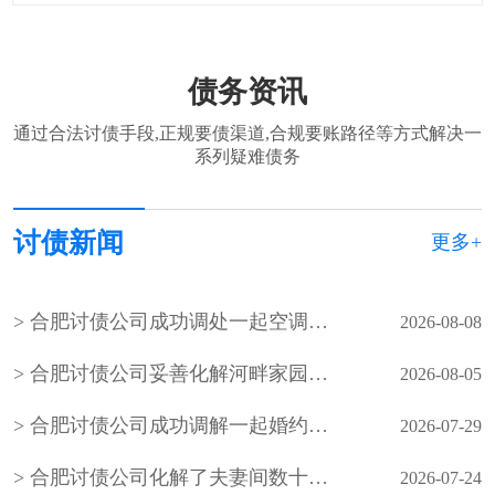
债务资讯
通过合法讨债手段,正规要债渠道,合规要账路径等方式解决一
系列疑难债务
讨债新闻
更多+
合肥讨债公司成功调处一起空调外机噪音邻里纠纷
2026-08-08
合肥讨债公司妥善化解河畔家园小区业主因入户管控、物业服务争议引发的物业费拒缴纠纷
2026-08-05
合肥讨债公司成功调解一起婚约财产纠纷案件，在承办法官的耐心调解下，双方当事人自愿达成调解协议，有效化解了矛盾纠纷
2026-07-29
合肥讨债公司化解了夫妻间数十年的积怨，也让老年夫妻懂得包容与沟通的重要性，用柔性调解守护晚年婚姻温情
2026-07-24