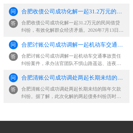
起婚姻家庭纠纷。当事人杨某梅与丈夫系二婚，
合肥收债公司成功化解一起31.2万元的民间借贷纠纷，有效化解群众经济矛盾
问
婚后共同生育一女，双方长期因财务分配、生活
琐事频繁争吵，夫妻感情日渐淡薄，矛盾持续升
合肥收债公司成功化解一起31.2万元的民间借贷
答
级，女方最终向法院递交离婚诉讼···
纠纷，有效化解群众经济矛盾。2026年7月13日，
申请人因借款偿还问题与被申请人发生纠纷，主
合肥讨账公司成功调解一起机动车交通事故责任纠纷案件，承办法官团队不惧山路遥远、连夜上门收取赔偿款
问
动到托里县综治中心司法局人民调解窗口申请调
解。经查，2026年7月1日，被申请人因资金周转
合肥讨账公司成功调解一起机动车交通事故责任
答
困难，向申请人借款312000元，并···
纠纷案件，承办法官团队不惧山路遥远、连夜上
门收取赔偿款。该案系一起机动车交通事故责任
合肥清账公司成功调处两起长期未结的陈年欠款纠纷
问
纠纷，案件受理后，承办法官多方查找，始终未
能联系上本案被告。考虑到案件标的不大、矛盾
合肥清账公司成功调处两起长期未结的陈年欠款
答
尚有调和空间，办案人员持续开展···
纠纷。据了解，此次化解的两起债务纠纷历时久
远，双方当事人因款项认定、责任划分等问题，
双方各执己见、僵持不下，多年来自行协商终未
能达成一致意见，长期悬而未决的矛盾，不仅让
当事群众身心困扰、生活受扰，也···