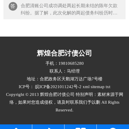
能联系上本案被告。考虑到案件标的不大、矛盾
合肥清账公司成功调处两起长期未结的陈年欠款
答
尚有调和空间，办案人员持续开展···
纠纷。据了解，此次化解的两起债务纠纷历时久
远，双方当事人因款项认定、责任划分等问题，
双方各执己见、僵持不下，多年来自行协商终未
能达成一致意见，长期悬而未决的矛盾，不仅让
当事群众身心困扰、生活受扰，也···
辉煌合肥讨债公司
手机：19810685280
联系人：马经理
地址：合肥政务区天鹅湖万达广场7号楼
ICP号：
皖ICP备2021011242号-2
xml
sitemap
txt
Copyright © 2013 辉煌合肥讨债公司 特别声明：素材来源于网
络，如果对您造成侵权，请及时联系我们予以删 All Rights
Reserved.