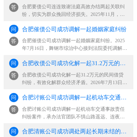
料缺位、自身患病疏于管护为由，诉至法院请求
合肥要债公司连连致谢法庭高效办结两起关联纠
答
变更抚养权。同时，主张自身经济···
纷，切实为群众挽回经济损失。2025年11月，被
告希某向汽车服务中心租赁帕萨特轿车，私自交
合肥催债公司成功调解一起婚姻家庭纠纷
问
由无驾驶证的阿某驾驶，途中发生交通事故导致
车辆受损。一场车祸牵出两起纠纷。一是车辆租
合肥催债公司成功调解一起婚姻家庭纠纷。2025
答
赁合同纠纷：车辆出租方多次上门···
年7月16日，舞钢市综治中心接到法院委托调解一
起婚姻家庭纠纷。当事人杨某梅与丈夫系二婚，
合肥收债公司成功化解一起31.2万元的民间借贷纠纷，有效化解群众经济矛盾
问
婚后共同生育一女，双方长期因财务分配、生活
琐事频繁争吵，夫妻感情日渐淡薄，矛盾持续升
合肥收债公司成功化解一起31.2万元的民间借贷
答
级，女方最终向法院递交离婚诉讼···
纠纷，有效化解群众经济矛盾。2026年7月13日，
申请人因借款偿还问题与被申请人发生纠纷，主
合肥讨账公司成功调解一起机动车交通事故责任纠纷案件，承办法官团队不惧山路遥远、连夜上门收取赔偿款
问
动到托里县综治中心司法局人民调解窗口申请调
解。经查，2026年7月1日，被申请人因资金周转
合肥讨账公司成功调解一起机动车交通事故责任
答
困难，向申请人借款312000元，并···
纠纷案件，承办法官团队不惧山路遥远、连夜上
门收取赔偿款。该案系一起机动车交通事故责任
合肥清账公司成功调处两起长期未结的陈年欠款纠纷
问
纠纷，案件受理后，承办法官多方查找，始终未