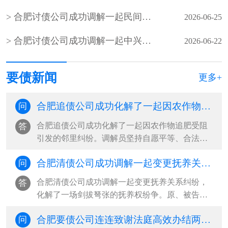
合肥讨债公司成功调解一起民间借贷合同纠纷
2026-06-25
合肥讨债公司成功调解一起中兴社区居民因办理农村房照引发的债务纠纷
2026-06-22
要债新闻
更多+
合肥追债公司成功化解了一起因农作物追肥受阻引发的邻里纠纷
问
合肥追债公司成功化解了一起因农作物追肥受阻
答
引发的邻里纠纷。调解员坚持自愿平等、合法合
理、尊重当事人权利的基本原则，通过采取说理
合肥清债公司成功调解一起变更抚养关系纠纷，化解了一场剑拔弩张的抚养权纷争
问
疏导、情理交融的调解方式，充分发挥人民调解
扎根基层、贴近群众的优势，促成双方互让互
合肥清债公司成功调解一起变更抚养关系纠纷，
答
谅，将矛盾化解在基层，维护了邻里···
化解了一场剑拔弩张的抚养权纷争。原、被告双
方协议离婚时，约定年仅一岁的孩子跟随母亲生
合肥要债公司连连致谢法庭高效办结两起关联纠纷，切实为群众挽回经济损失
问
活。三年后，孩子父亲以女方长期外出务工、照