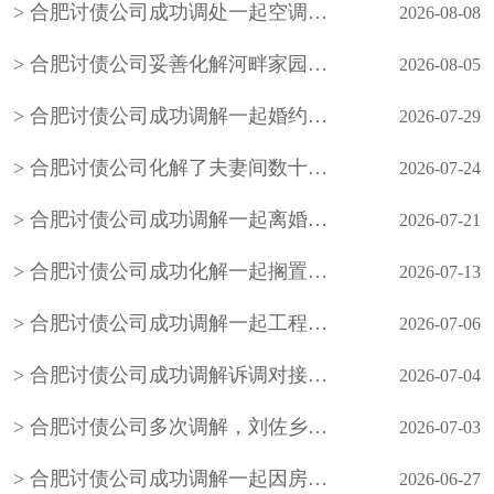
合肥讨债公司成功调处一起空调外机噪音邻里纠纷
2026-08-08
合肥讨债公司妥善化解河畔家园小区业主因入户管控、物业服务争议引发的物业费拒缴纠纷
2026-08-05
合肥讨债公司成功调解一起婚约财产纠纷案件，在承办法官的耐心调解下，双方当事人自愿达成调解协议，有效化解了矛盾纠纷
2026-07-29
合肥讨债公司化解了夫妻间数十年的积怨，也让老年夫妻懂得包容与沟通的重要性，用柔性调解守护晚年婚姻温情
2026-07-24
合肥讨债公司成功调解一起离婚案件，原告起诉要求与被告离婚并要求被告返还彩礼1万元
2026-07-21
合肥讨债公司成功化解一起搁置九年的邻里民间借贷积案，以法理相融的柔性调解
2026-07-13
合肥讨债公司成功调解一起工程材料买卖合同欠款
2026-07-06
合肥讨债公司成功调解诉调对接、整合多方力量化解小额网络知识产权纠纷
2026-07-04
合肥讨债公司多次调解，刘佐乡梅花屋村陈某与刘佐乡段窑社区刘某握手言和，双方签订人民调解协议书，一起因务工引起的事故纠纷案结事了
2026-07-03
合肥讨债公司成功调解一起因房屋买卖合同引发的民间借贷纠纷，既保障了当事人的合法权益，也避免当事人陷入冗长的诉讼程序，更从根源上化解了矛盾
2026-06-27